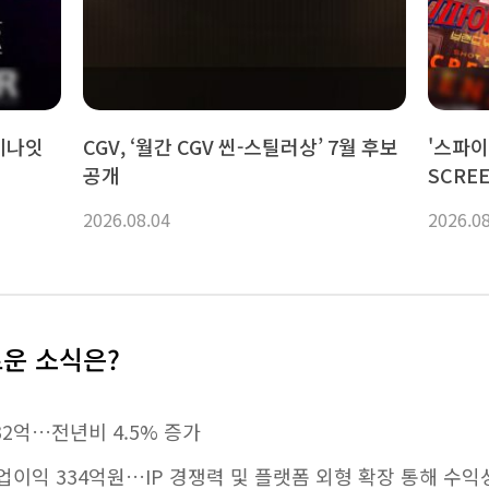
무비나잇
CGV, ‘월간 CGV 씬-스틸러상’ 7월 후보
'스파이
공개
SCRE
객석률 
2026.08.04
2026.0
로운 소식은?
32억…전년비 4.5% 증가
 영업이익 334억원…IP 경쟁력 및 플랫폼 외형 확장 통해 수익