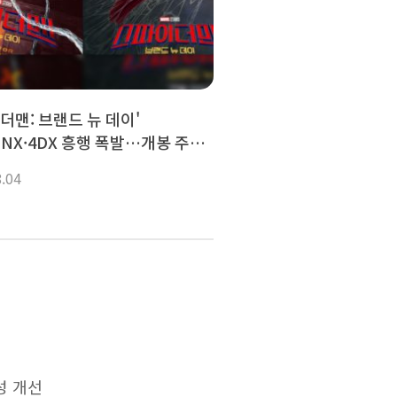
더맨: 브랜드 뉴 데이'
ENX·4DX 흥행 폭발…개봉 주말
90% 넘어
8.04
성 개선