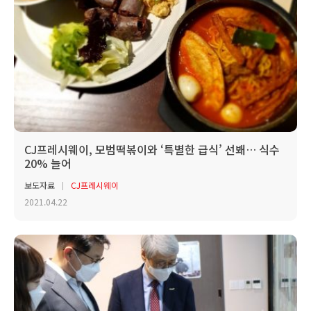
CJ프레시웨이, 모범떡볶이와 ‘특별한 급식’ 선봬… 식수
20% 늘어
보도자료
CJ프레시웨이
2021.04.22