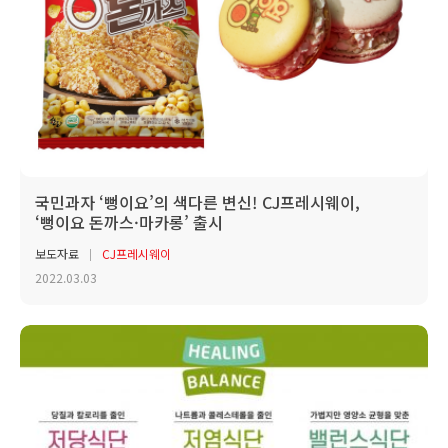
국민과자 ‘뻥이요’의 색다른 변신! CJ프레시웨이,
‘뻥이요 돈까스·마카롱’ 출시
보도자료
CJ프레시웨이
2022.03.03