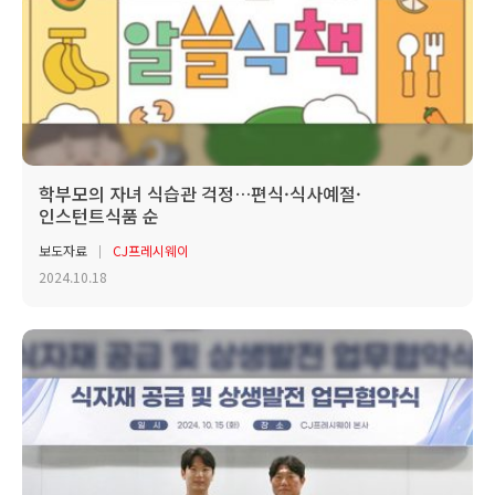
학부모의 자녀 식습관 걱정…편식·식사예절·
인스턴트식품 순
보도자료
CJ프레시웨이
2024.10.18