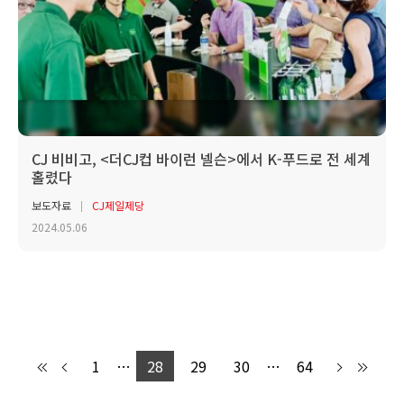
CJ 비비고, <더CJ컵 바이런 넬슨>에서 K-푸드로 전 세계
홀렸다
보도자료
CJ제일제당
2024.05.06
1
…
28
29
30
…
64