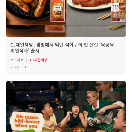
CJ제일제당, 캠핑에서 먹던 직화구이 맛 살린 ‘육공육
리얼직화’ 출시
보도자료
CJ제일제당
2024.05.16