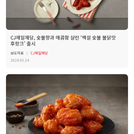
CJ제일제당, 숯불향과 매콤함 살린 ‘백설 숯불 불닭맛
후랑크’ 출시
보도자료
CJ제일제당
2024.05.24