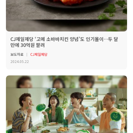
CJ제일제당 ‘고메 소바바치킨 양념’도 인기몰이…두 달
만에 30억원 팔려
보도자료
CJ제일제당
2024.05.22