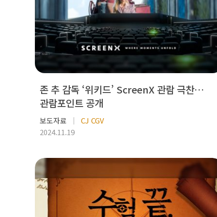
존 추 감독 ‘위키드’ ScreenX 관람 극찬…
관람포인트 공개
보도자료
CJ CGV
2024.11.19