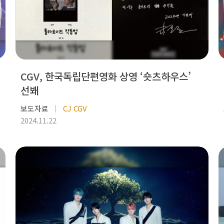
CGV, 한국독립단편영화 상영 ‘숏츠하우스’
선봬
보도자료
CJ CGV
2024.11.22