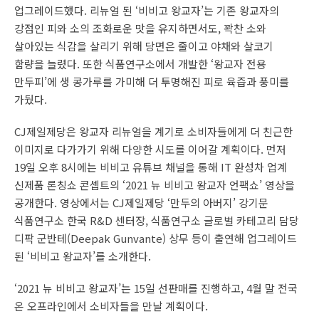
업그레이드했다. 리뉴얼 된 ‘비비고 왕교자’는 기존 왕교자의
강점인 피와 소의 조화로운 맛을 유지하면서도, 꽉찬 소와
살아있는 식감을 살리기 위해 당면은 줄이고 야채와 살코기
함량을 늘렸다. 또한 식품연구소에서 개발한 ‘왕교자 전용
만두피’에 생 콩가루를 가미해 더 투명해진 피로 육즙과 풍미를
가뒀다.
CJ제일제당은 왕교자 리뉴얼을 계기로 소비자들에게 더 친근한
이미지로 다가가기 위해 다양한 시도를 이어갈 계획이다. 먼저
19일 오후 8시에는 비비고 유튜브 채널을 통해 IT 완성차 업계
신제품 론칭쇼 콘셉트의 ‘2021 뉴 비비고 왕교자 언팩쇼’ 영상을
공개한다. 영상에서는 CJ제일제당 ‘만두의 아버지’ 강기문
식품연구소 한국 R&D 센터장, 식품연구소 글로벌 카테고리 담당
디팍 군반테(Deepak Gunvante) 상무 등이 출연해 업그레이드
된 ‘비비고 왕교자’를 소개한다.
‘2021 뉴 비비고 왕교자’는 15일 선판매를 진행하고, 4월 말 전국
온 오프라인에서 소비자들을 만날 계획이다.