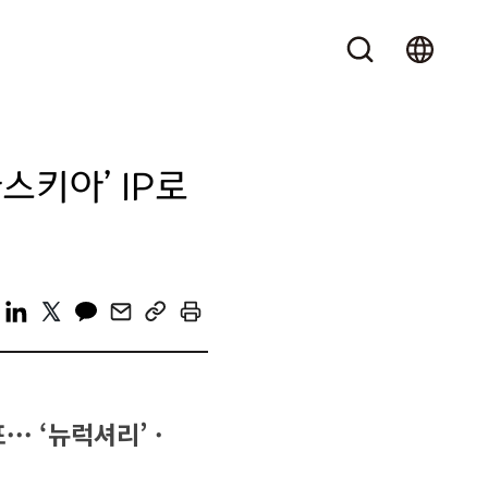
바스키아’ IP로
· ‘뉴럭셔리’ ·