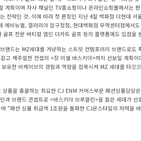
 계획이며 자사 채널인 TV홈쇼핑이나 온라인쇼핑몰에서는 판
는 전략인 것. 이에 따라 첫 론칭인 지난 4월 백화점 더현대 
롯데 에비뉴엘, 갤러리아 압구정점, 현대백화점 무역센터점에서도
와 골프 전문 버티컬 앱인 더카트 골프 등의 플랫폼에도 입점을 
브랜드는 MZ세대를 겨냥하는 스트릿 컨템포러리 브랜드로도 확
손잡고 캐주얼한 컨셉의 <장 미쉘 바스키아>까지 선보일 계획이다
 보유한 비케이브의 경험과 역량을 접목시켜 MZ 세대를 타깃
주얼 상품을 총괄하는 최요한 CJ ENM 커머스부문 패션상품담당
인과 브랜드 콘셉트로 <바스키아 브루클린>을 젊은 세대가 선
며 “패션 상품 취급액 1조원을 돌파한 CJ온스타일의 저력을 