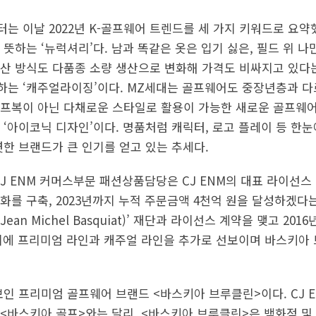
는 이날 2022년 K-골프웨어 트렌드를 세 가지 키워드로 요약했
뜻하는 ‘뉴럭셔리’다. 남과 똑같은 옷은 입기 싫은, 필드 위 
산 방식도 다품종 소량 생산으로 변화해 가격도 비싸지고 있다는
는 ‘캐주얼라이징’이다. MZ세대는 골프웨어도 중장년층과 다
골프복이 아닌 다채로운 스타일로 활용이 가능한 새로운 골프웨
 ‘아이코닉 디자인’이다. 명품처럼 캐릭터, 로고 플레이 등 한
렷한 브랜드가 큰 인기를 얻고 있는 추세다.
J ENM 커머스부문 패션상품담당은 CJ ENM의 대표 라이선스 
화를 구축, 2023년까지 누적 주문금액 4천억 원을 달성하겠다는
ean Michel Basquiat)’ 재단과 라이선스 계약을 맺고 20
외에 프리미엄 라인과 캐주얼 라인을 추가로 선보이며 바스키아
보인 프리미엄 골프웨어 브랜드 <바스키아 브루클린>이다. CJ 
<바스키아 골프>와는 달리, <바스키아 브루클린>은 백화점 및