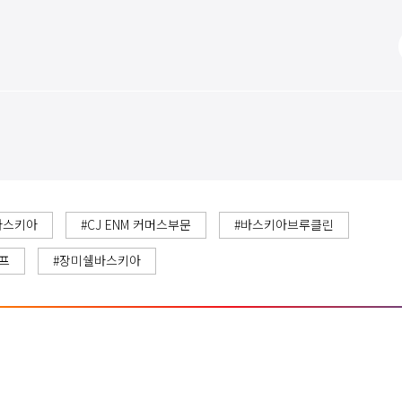
바스키아
#CJ ENM 커머스부문
#바스키아브루클린
프
#장미쉘바스키아