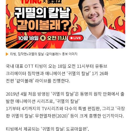
티빙, 침착맨x귀멸의 칼날 <같이볼래?> 홍보 이미지
국내 대표 OTT 티빙이 오는 18일 오전 11시부터 유튜브
크리에이터 침착맨과 애니메이션 ‘귀멸의 칼날’ 1기 26화
전편 ‘같이볼래’ 라이브를 진행한다.
2019년 4월 처음 방영된 ‘귀멸의 칼날’은 동명의 원작 만화에서 출
발한 애니메이션 시리즈로, ‘귀멸의 칼날’
1기부터 4기까지의 TV시리즈와 다수의 특별 편집판, 그리고 ‘극장
판 귀멸의 칼날: 무한열차편(2020)’ 등이 크게 흥행한 인기작이다.
티빙에서 제공되는 ‘귀멸의 칼날: 도공마을편’,