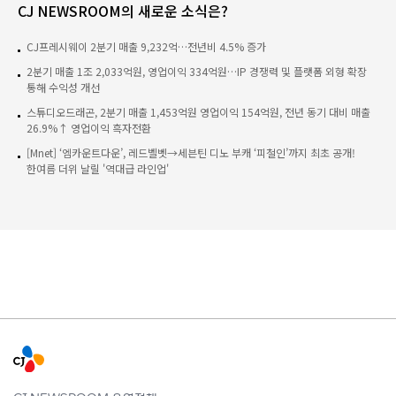
CJ NEWSROOM의 새로운 소식은?
CJ프레시웨이 2분기 매출 9,232억…전년비 4.5% 증가
2분기 매출 1조 2,033억원, 영업이익 334억원…IP 경쟁력 및 플랫폼 외형 확장
통해 수익성 개선
스튜디오드래곤, 2분기 매출 1,453억원 영업이익 154억원, 전년 동기 대비 매출
26.9%↑ 영업이익 흑자전환
[Mnet] ‘엠카운트다운’, 레드벨벳→세븐틴 디노 부캐 ‘피철인’까지 최초 공개!
한여름 더위 날릴 '역대급 라인업'