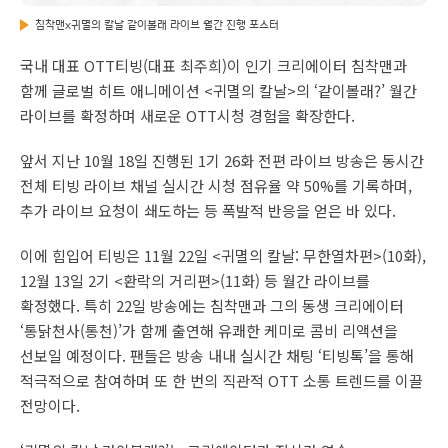
침착맨x귀멸의 칼날 같이볼래 라이브 월간 진행 포스터
국내 대표 OTT티빙(대표 최주희)이 인기 크리에이터 침착맨과
함께 글로벌 히트 애니메이션 <귀멸의 칼날>의 ‘같이볼래?’ 월간
라이브를 확정하며 새로운 OTT시청 경험을 확장한다.
앞서 지난 10월 18일 진행된 1기 26화 전편 라이브 방송은 동시간
전체 티빙 라이브 채널 실시간 시청 점유율 약 50%를 기록하며,
추가 라이브 요청이 쇄도하는 등 폭발적 반응을 얻은 바 있다.
이에 힘입어 티빙은 11월 22일 <귀멸의 칼날: 무한열차편>(10화),
12월 13일 2기 <환락의 거리편>(11화) 등 월간 라이브를
확정했다. 특히 22일 방송에는 침착맨과 그의 동생 크리에이터
‘통닭천사(통천)’가 함께 출연해 유쾌한 케미로 콤비 리액션을
선보일 예정이다. 팬들은 방송 내내 실시간 채팅 ‘티빙톡’을 통해
적극적으로 참여하며 또 한 번의 직관적 OTT 소통 트렌드를 이끌
전망이다.