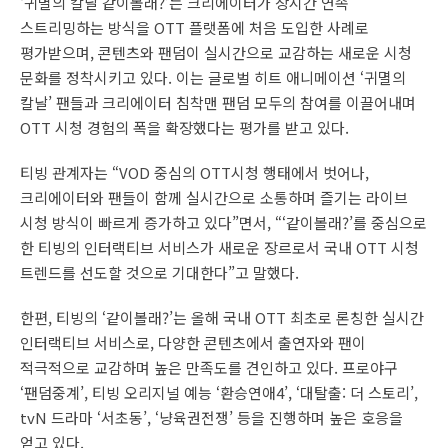
‘귀멸의 칼날 같이볼래?’는 크리에이터가 장시간 연속
스트리밍하는 방식을 OTT 플랫폼에 처음 도입한 사례로
평가받으며, 콘텐츠와 팬덤이 실시간으로 교감하는 새로운 시청
문화를 정착시키고 있다. 이는 글로벌 히트 애니메이션 ‘귀멸의
칼날’ 팬들과 크리에이터 침착맨 팬덤 모두의 참여를 이끌어내며
OTT 시청 경험의 폭을 확장했다는 평가를 받고 있다.
티빙 관계자는 “VOD 중심의 OTT시청 행태에서 벗어나,
크리에이터와 팬들이 함께 실시간으로 소통하며 즐기는 라이브
시청 방식이 빠르게 증가하고 있다”면서, “‘같이볼래?’를 중심으로
한 티빙의 인터랙티브 서비스가 새로운 장르로서 국내 OTT 시청
트렌드를 선도할 것으로 기대한다”고 말했다.
한편, 티빙의 ‘같이볼래?’는 올해 국내 OTT 최초로 론칭한 실시간
인터랙티브 서비스로, 다양한 콘텐츠에서 출연자와 팬이
적극적으로 교감하며 높은 만족도를 견인하고 있다. 프로야구
‘팬덤중계’, 티빙 오리지널 예능 ‘환승연애4’, ‘대탈출: 더 스토리’,
tvN 드라마 ‘서초동’, ‘냥육권전쟁’ 등을 진행하며 높은 호응을
얻고 있다.