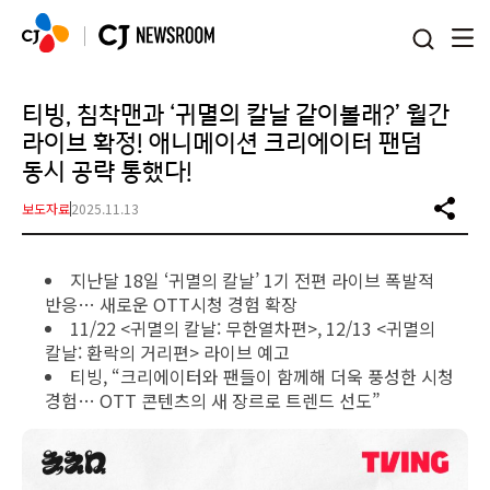
본문 바로가기
티빙, 침착맨과 ‘귀멸의 칼날 같이볼래?’ 월간
라이브 확정! 애니메이션 크리에이터 팬덤
동시 공략 통했다!
보도자료
2025.11.13
지난달 18일 ‘귀멸의 칼날’ 1기 전편 라이브 폭발적
반응… 새로운 OTT시청 경험 확장
11/22 <귀멸의 칼날: 무한열차편>, 12/13 <귀멸의
칼날: 환락의 거리편> 라이브 예고
티빙, “크리에이터와 팬들이 함께해 더욱 풍성한 시청
경험… OTT 콘텐츠의 새 장르로 트렌드 선도”