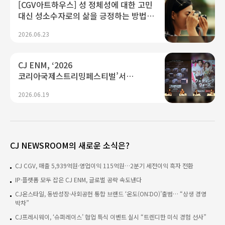
[CGV아트하우스] 성 정체성에 대한 고민
대신 성소수자로의 삶을 긍정하는 방법,
<여름의 카메라>
2026.06.23
CJ ENM, ‘2026
코리아국제스트리밍페스티벌’서
K콘텐츠 미래 경쟁력 제시...“플랫폼·AI
2026.06.19
기술 결합으로 글로벌 확장 가속"
CJ NEWSROOM의 새로운 소식은?
CJ CGV, 매출 5,939억원·영업이익 115억원…2분기 세전이익 흑자 전환
IP·플랫폼 모두 잡은 CJ ENM, 글로벌 공략 속도낸다
CJ온스타일, 동반성장·사회공헌 통합 브랜드 ‘온도(ON:DO)’출범… “상생 경영
박차”
CJ프레시웨이, ‘슈퍼레이스’ 협업 특식 이벤트 실시 “트렌디한 미식 경험 선사”