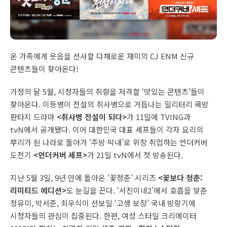
온 가족에게 웃음을 선사할 다채로운 재미의 CJ ENM 신규
콘텐츠들이 찾아온다!
가정의 달 5월, 시청자들의 취향을 저격할 ‘맛있는 콘텐츠’들이
찾아온다. 이등병이 전설의 취사병으로 거듭나는 밀리터리 쿡방
판타지 드라마
<취사병 전설이 되다>
가 11일에 TVING과
tvN에서 공개됐다. 이어 대한민국 대표 셰프들이 각자 요리의
뿌리가 된 나라로 돌아가 ‘주방 막내’로 위장 취업하는 언더커버
도전기
<언더커버 셰프>
가 21일 tvN에서 첫 방송된다.
지난 5월 3일, 9년 만에 돌아온 ‘꽃청춘’ 시리즈
<꽃보다 청춘:
리미티드 에디션>
도 눈길을 끈다. ‘서진이네2’에서 호흡을 맞춘
정유미, 박서준, 최우식이 선보일 ‘고생 보장’ 국내 방랑기에
시청자들의 관심이 집중된다. 한편, 여성 스타일 크리에이터