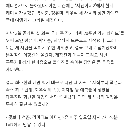
에디션>으로 돌아왔다. 이번 시즌에는 ‘서진이네2’에서 찰떡
케미를 자랑했던 박서준, 정유미, 최우식 세 사람의 낭만 가득한
국내 여행기가 그려질 예정이다.
지난 3일 공개된 첫 회는 ‘김대주 작가 데뷔 20주년 기념 라이브’를
위해 모인 정유미, 박서준, 최우식의 모습으로 시작됐다. 그러나
이는 세 사람을 속이기 위한 미끼였고, 결국 그대로 납치당하며
본격적인 여행길에 올랐다. 제작진과 매니저 그리고 채널
구독자들까지 한마음으로 출연진을 속이는 장면은 큰 웃음을
자아냈다.
결국 최소한의 짐만 챙겨 대구로 떠난 세 사람은 시작부터 폭설과
숙소 확보 난항, 최우식의 속옷 미지참 등 예측불허 상황을
마주하며 험난한 여행의 서막을 알렸다. 과연 세 사람의 여행은
무사히 끝날 수 있을까?
<꽃보다 청춘: 리미티드 에디션>은 매주 일요일 저녁 7시 40분
tvN에서 만날 수 있다.