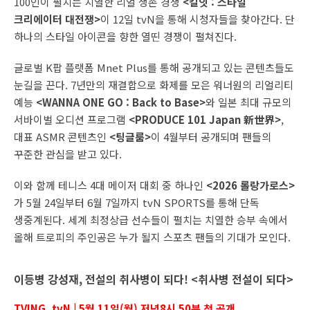
100인이 펼치는 치열한 리얼 생존 경쟁
<킬잇 : 스타일
크리에이터 대전쟁>
이 12일 tvN을 통해 시청자들을 찾아간다. 단
하나의 스타일 아이콘을 향한 열띤 경쟁이 펼쳐진다.
글로벌 K팝 플랫폼 Mnet Plus를 통해 공개되고 있는 콘텐츠들도
눈길을 끈다. 7년만의 재결합으로 화제를 모은 워너원의 리얼리티
예능
<WANNA ONE GO : Back to Base>
와 일본 최대 규모의
서바이벌 오디션 프로그램
<PRODUCE 101 Japan 新世界>
,
대표 ASMR 콘텐츠인
<팅글룸>
이 4월부터 공개되며 팬들의
꾸준한 관심을 받고 있다.
이와 함께 테니스 4대 메이저 대회 중 하나인
<2026 롤랑가로스>
가 5월 24일부터 6월 7일까지 tvN SPORTS를 통해 단독
생중계된다. 세계 최정상급 선수들이 펼치는 치열한 승부 속에서
올해 트로피의 주인공은 누가 될지 스포츠 팬들의 기대가 모인다.
이등병 강성재, 전설의 취사병이 되다! <취사병 전설이 되다>
TVING, tvN | 5월 11일(월) 저녁8시 50분 첫 공개