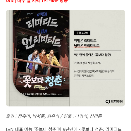
tvN | 매주 일 저녁 7시 40분 방송
출연 : 정유미, 박서준, 최우식 / 연출 : 나영석, 신건준
tvN 대표 예능 ‘꽃보다 청춘’이 9년만에 <꽃보다 청춘: 리미티드