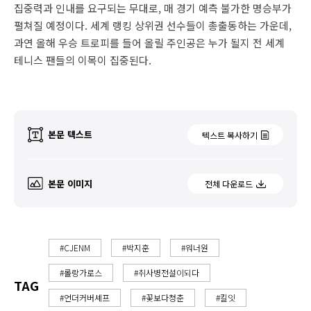
집중력과 인내를 요구되는 무대로, 매 경기 예측 불가한 명승부가
펼쳐질 예정이다. 세계 랭킹 상위권 선수들이 총출동하는 가운데,
과연 올해 우승 트로피를 들어 올릴 주인공은 누가 될지 전 세계
테니스 팬들의 이목이 집중된다.
본문 텍스트
텍스트 복사하기
본문 이미지
전체 다운로드
#CJENM
#박지훈
#워너원
#롤랑가로스
#취사병전설이되다
TAG
#언더커버셰프
#꽃보다청춘
#킬잇