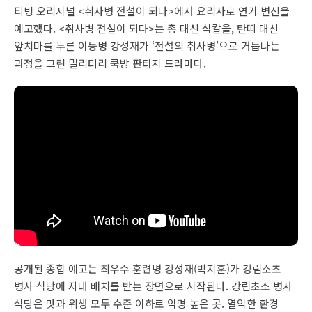
티빙 오리지널 <취사병 전설이 되다>에서 요리사로 연기 변신을
예고했다. <취사병 전설이 되다>는 총 대신 식칼을, 탄띠 대신
앞치마를 두른 이등병 강성재가 ‘전설의 취사병’으로 거듭나는
과정을 그린 밀리터리 쿡방 판타지 드라마다.
공개된 종합 예고는 최우수 훈련병 강성재(박지훈)가 강림소초
병사 식당에 자대 배치를 받는 장면으로 시작된다. 강림초소 병사
식당은 맛과 위생 모두 수준 이하로 악명 높은 곳. 열악한 환경