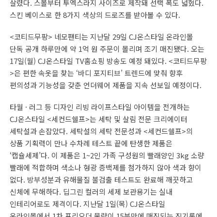
살렸다. 스몰부터 투엑스라지 사이즈로 제작돼 선택 폭도 넓혔다.
스킨 베이스로 한 8가지 색상의 드로즈를 받아볼 수 있다.
<코티드무팡> 네모팬티는 지난달 29일 CJ온스타일 온라인몰
단독 공개 하루만에 약 1억 원 주문이 몰리며 조기 매진됐다. 오는
17일(월) CJ온스타일 TV홈쇼핑 방송도 예정 돼있다. <코티드무팡
>은 편한 속옷을 찾는 ‘바디 포지티브’ 트렌드에 맞춰 향후
편의성과 기능성을 갖춘 언더웨어 제품을 지속 선보일 예정이다.
타월 · 러그 등 디자인 리빙 라이프스타일 아이템을 전개하는
CJ온스타일 <세컨드쉘프>는 세탁 및 살림 전문 크리에이터
세탁설과 손잡았다. 세탁설의 세탁 전문성과 <세컨드쉘프>의
상품 기획력이 만나 수차례 테스트 끝에 탄생한 제품은
‘캡슐세제’다. 이 제품은 1~2인 가족 구성원의 빨래양인 3kg 소량
빨래에 적합하며 색소나 형광 증백제를 첨가하지 않아 색과 향이
없다. 방부성분과 유해물질 불검출 테스트도 완료해 깨끗하고
신체에 무해하다. 딥그린 컬러의 세제 보관용기는 실내
인테리어로도 제격이다. 지난달 1일(목) CJ온스타일
온라인몰에서 1차 프리오더 물량이 15분만에 매진되는 진기록에