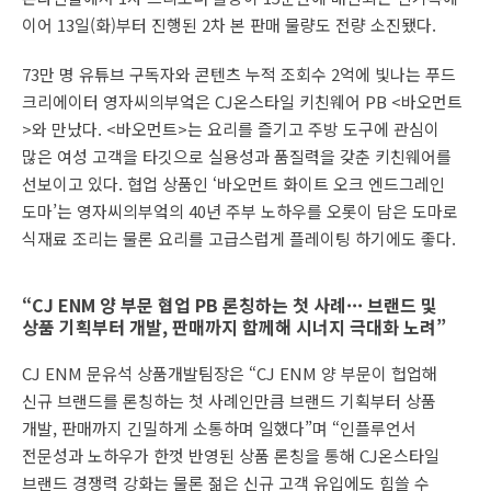
이어 13일(화)부터 진행된 2차 본 판매 물량도 전량 소진됐다.
73만 명 유튜브 구독자와 콘텐츠 누적 조회수 2억에 빛나는 푸드
크리에이터 영자씨의부엌은 CJ온스타일 키친웨어 PB <바오먼트
>와 만났다. <바오먼트>는 요리를 즐기고 주방 도구에 관심이
많은 여성 고객을 타깃으로 실용성과 품질력을 갖춘 키친웨어를
선보이고 있다. 협업 상품인 ‘바오먼트 화이트 오크 엔드그레인
도마’는 영자씨의부엌의 40년 주부 노하우를 오롯이 담은 도마로
식재료 조리는 물론 요리를 고급스럽게 플레이팅 하기에도 좋다.
“CJ ENM 양 부문 협업 PB 론칭하는 첫 사례··· 브랜드 및
상품 기획부터 개발, 판매까지 함께해 시너지 극대화 노려”
CJ ENM 문유석 상품개발팀장은 “CJ ENM 양 부문이 헙업해
신규 브랜드를 론칭하는 첫 사례인만큼 브랜드 기획부터 상품
개발, 판매까지 긴밀하게 소통하며 일했다”며 “인플루언서
전문성과 노하우가 한껏 반영된 상품 론칭을 통해 CJ온스타일
브랜드 경쟁력 강화는 물론 젊은 신규 고객 유입에도 힘쓸 수