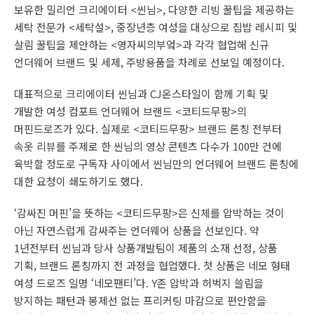
보유한 밀리언 크리에이터 <씬님>, 다양한 리빙 꿀팁을 제공하는
세탁 전문가 <세탁설>, 중장년층 여성을 대상으로 집밥 레시피 및
살림 꿀팁을 제안하는 <영자씨의부엌>과 각각 협업해 신규
언더웨어 브랜드 및 세제, 주방용품을 차례로 선보일 예정이다.
대표적으로 크리에이터 씬님과 CJ온스타일이 함께 기획 및
개발한 여성 컴포트 언더웨어 브랜드 <코티드무팡>의
머핀드로즈가 있다. 실제로 <코티드무팡> 브랜드 론칭 전부터
속옷 리뷰를 주제로 한 씬님의 영상 콘텐츠 다수가 100만 건에
육박할 정도로 구독자 사이에서 씬님만의 언더웨어 브랜드 론칭에
대한 요청이 쇄도하기도 했다.
‘감싸진 머핀’을 뜻하는 <코티드무팡>은 신체를 압박하는 것이
아닌 자연스럽게 감싸주는 언더웨어 상품을 선보인다. 약
1년전부터 씬님과 당사 상품개발팀이 제품의 소재 선정, 상품
기획, 브랜드 론칭까지 전 과정을 협업했다. 첫 상품은 네모 형태
여성 드로즈 일명 ‘네모팬티’다. Y존 압박과 허벅지 쓸림을
방지하는 패턴과 봉제선 없는 프리커팅 마감으로 편안함을