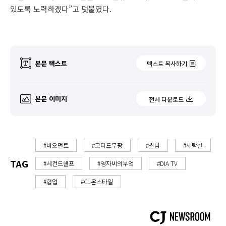
있도록 노력하겠다”고 덧붙였다.
본문 텍스트
텍스트 복사하기
본문 이미지
전체 다운로드
#바오먼트
#코티드무팡
#씬님
#세탁설
TAG
#세컨드쉘프
#영자씨의부엌
#DIA TV
#협업
#CJ온스타일