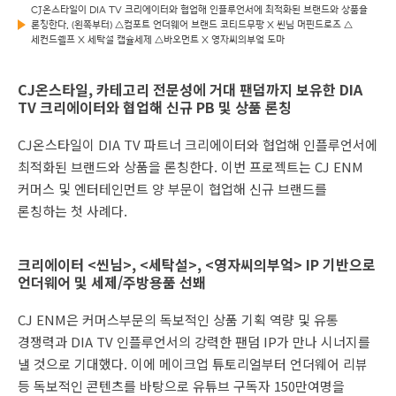
CJ온스타일이 DIA TV 크리에이터와 협업해 인플루언서에 최적화된 브랜드와 상품을
론칭한다. (왼쪽부터) △컴포트 언더웨어 브랜드 코티드무팡 X 씬님 머핀드로즈 △
세컨드쉘프 X 세탁설 캡슐세제 △바오먼트 X 영자씨의부엌 도마
CJ온스타일, 카테고리 전문성에 거대 팬덤까지 보유한 DIA
TV 크리에이터와 협업해 신규 PB 및 상품 론칭
CJ온스타일이 DIA TV 파트너 크리에이터와 협업해 인플루언서에
최적화된 브랜드와 상품을 론칭한다. 이번 프로젝트는 CJ ENM
커머스 및 엔터테인먼트 양 부문이 협업해 신규 브랜드를
론칭하는 첫 사례다.
크리에이터 <씬님>, <세탁설>, <영자씨의부엌> IP 기반으로
언더웨어 및 세제/주방용품 선봬
CJ ENM은 커머스부문의 독보적인 상품 기획 역량 및 유통
경쟁력과 DIA TV 인플루언서의 강력한 팬덤 IP가 만나 시너지를
낼 것으로 기대했다. 이에 메이크업 튜토리얼부터 언더웨어 리뷰
등 독보적인 콘텐츠를 바탕으로 유튜브 구독자 150만여명을