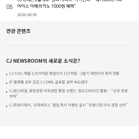
05
아이스 아메리카노 1000원 혜택”
2026.08.05
연관 콘텐츠
CJ NEWSROOM의 새로운 소식은?
CJ CGV, 매출 5,939억원·영업이익 115억원…2분기 세전이익 흑자 전환
IP·플랫폼 모두 잡은 CJ ENM, 글로벌 공략 속도낸다
CJ온스타일, 동반성장·사회공헌 통합 브랜드 ‘온도(ON:DO)’출범… “상생 경영
박차”
CJ프레시웨이, ‘슈퍼레이스’ 협업 특식 이벤트 실시 “트렌디한 미식 경험 선사”