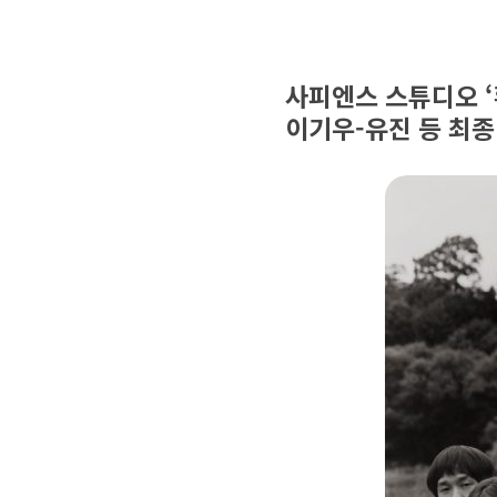
사피엔스 스튜디오 ‘
이기우-유진 등 최종