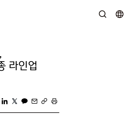
,
종 라인업