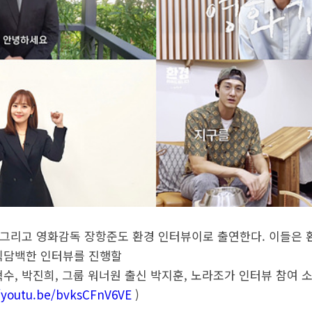
진 그리고 영화감독 장항준도 환경 인터뷰이로 출연한다. 이들은 
직담백한 인터뷰를 진행할
수, 박진희, 그룹 워너원 출신 박지훈, 노라조가 인터뷰 참여 
//youtu.be/bvksCFnV6VE
)