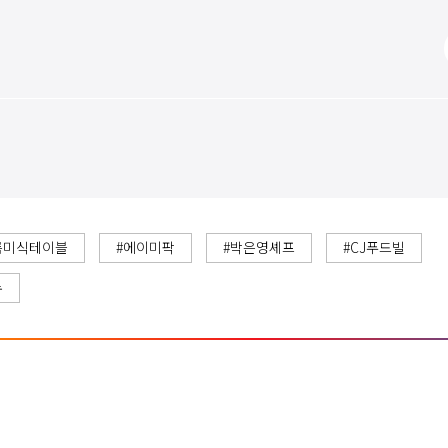
름미식테이블
#에이미팍
#박은영셰프
#CJ푸드빌
뉴