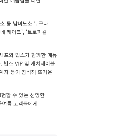
알싸한 매콤함을 더한
채소 등 남녀노소 누구나
네 케이크’, ‘트로피컬
영 셰프와 빕스가 함께한 메뉴
 빕스 VIP 및 캐치테이블
계자 등이 참석해 뜨거운
경험할 수 있는 선명한
 올여름 고객들에게