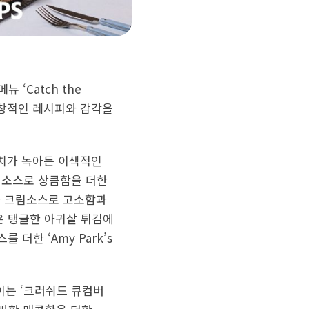
‘Catch the
 독창적인 레시피와 감각을
 터치가 녹아든 이색적인
 소스로 상큼함을 더한
나나 크림소스로 고소함과
속은 탱글한 아귀살 튀김에
 더한 ‘Amy Park’s
이는 ‘크러쉬드 큐컴버