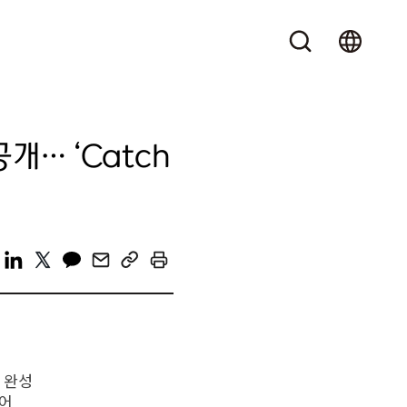
개… ‘Catch
 완성
얻어