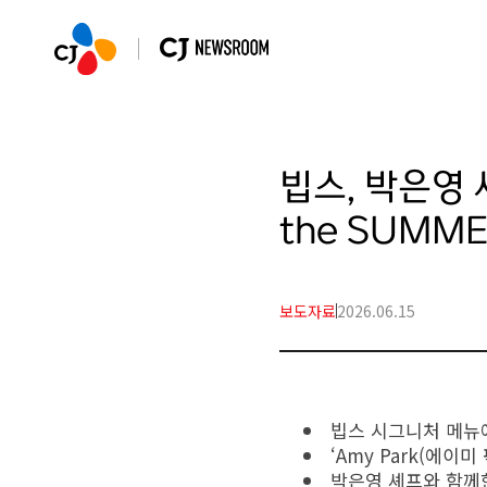
빕스, 박은영 
the SUMME
보도자료
2026.06.15
빕스 시그니처 메뉴에
‘Amy Park(에
박은영 셰프와 함께