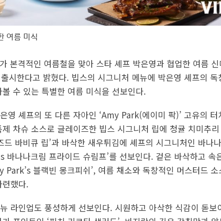
한 여름 미식
 본격적인 여름철을 맞아 스타 셰프 박은영과 협업한 여름 신메뉴 
15일 출시한다고 밝혔다. 빕스의 시그니처 메뉴에 박은영 셰프의
나볼 수 있는 특별한 여름 미식을 선보인다.
영 셰프의 또 다른 자아인 ‘Amy Park(에이미 팍)’ 고유의
특제 차슈 소스로 글레이즈한 빕스 시그니처 립에 청귤 치미추리
글레이즈드 바비큐 립’과 바삭한 새우튀김에 셰프의 시그니처인 바
rk’s 바나나크림 프라이드 슈림프’를 선보인다. 겉은 바삭하고 
 Park’s 블랙빈 몽크피쉬’, 여름 채소와 독창적인 머스터드 소스를
마련했다.
뉴 라인업도 풍성하게 선보인다. 시원하고 아삭한 식감이 돋보