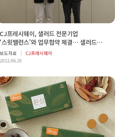
CJ프레시웨이, 샐러드 전문기업
‘스윗밸런스’와 업무협약 체결… 샐러드
상품군 강화한다
보도자료
CJ프레시웨이
2022.06.20