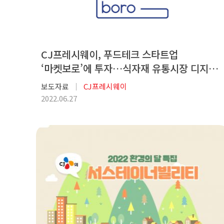
CJ프레시웨이, 푸드테크 스타트업
‘마켓보로’에 투자…식자재 유통시장 디지털
전환 가속화한다
보도자료
CJ프레시웨이
2022.06.27