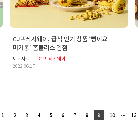
CJ프레시웨이, 급식 인기 상품 ‘뻥이요
마카롱’ 홈플러스 입점
보도자료
CJ프레시웨이
2022.06.17
1
2
3
4
5
6
7
8
9
10
…
13