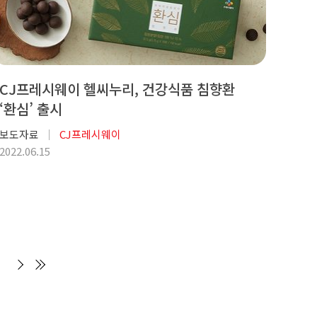
CJ프레시웨이 헬씨누리, 건강식품 침향환
‘환심’ 출시
보도자료
CJ프레시웨이
2022.06.15