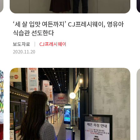
‘세 살 입맛 여든까지’ CJ프레시웨이, 영유아
식습관 선도한다
보도자료
CJ프레시웨이
2020.11.20