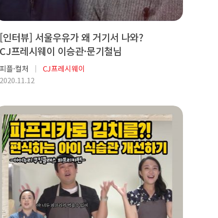
[인터뷰] 서울우유가 왜 거기서 나와?
CJ프레시웨이 이승관·문기철님
피플·컬처
CJ프레시웨이
2020.11.12