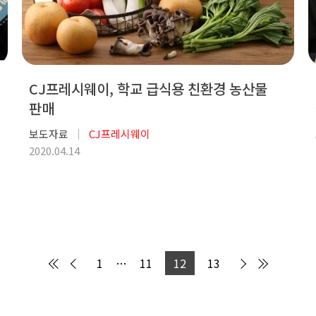
CJ프레시웨이, 학교 급식용 친환경 농산물
판매
보도자료
CJ프레시웨이
2020.04.14
1
…
11
12
13