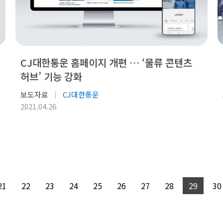
CJ대한통운 홈페이지 개편 … ‘물류 콘텐츠
허브’ 기능 강화
보도자료
CJ대한통운
2021.04.26
21
22
23
24
25
26
27
28
29
30