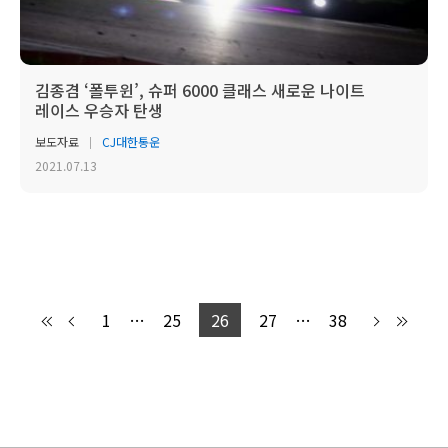
김종겸 ‘폴투윈’, 슈퍼 6000 클래스 새로운 나이트
레이스 우승자 탄생
보도자료
CJ대한통운
2021.07.13
1
…
25
26
27
…
38