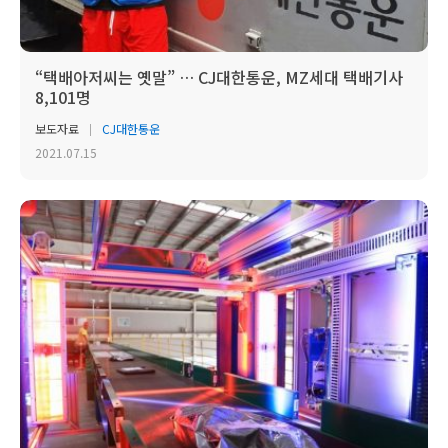
“택배아저씨는 옛말” … CJ대한통운, MZ세대 택배기사
8,101명
보도자료
CJ대한통운
2021.07.15