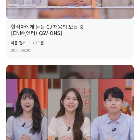
현직자에게 듣는 CJ 채용의 모든 것
[ENM(엔터)·CGV·ONS]
피플·컬처
CJ그룹
2024.09.20