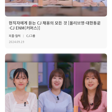
현직자에게 듣는 CJ 채용의 모든 것 [올리브영·대한통운
·CJ ENM(커머스)]
피플·컬처
CJ그룹
2024.09.19