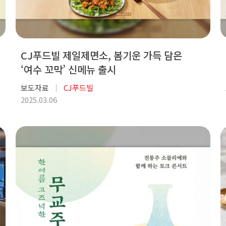
CJ푸드빌 제일제면소, 봄기운 가득 담은
‘여수 꼬막’ 신메뉴 출시
보도자료
CJ푸드빌
2025.03.06