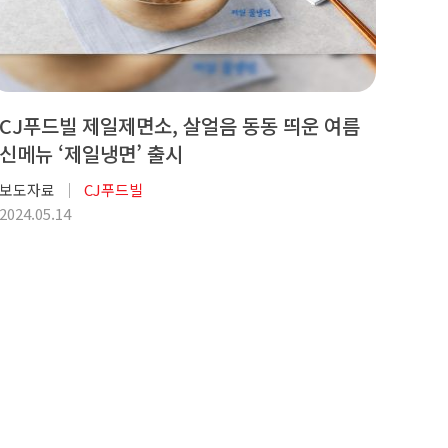
CJ푸드빌 제일제면소, 살얼음 동동 띄운 여름
신메뉴 ‘제일냉면’ 출시
보도자료
CJ푸드빌
2024.05.14