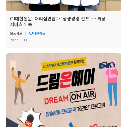
CJ대한통운, 대리점연합과 ‘상생경영 선포’ … 최상
서비스 약속
보도자료
CJ대한통운
2022.08.11