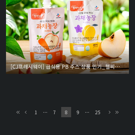
[CJ프레시웨이] 급식용 PB 주스 상품 인기_헬씨누리 주스 상품 ‘과채농장 시리즈’
1
…
7
8
9
…
25