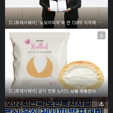
[CJ프레시웨이] ‘노모어피자’와 연 720억 식자재 공급 계약 체결
[CJ프레시웨이] 급식 전용 노티드 상품 유통한다