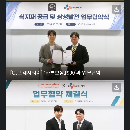
[CJ프레시웨이] ‘바른보쌈1990’과 업무협약