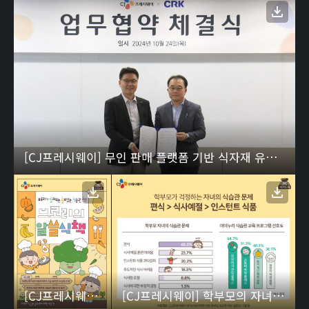
[CJ프레시웨이] 무인 판매 플랫폼 기반 식자재 유통 확대…CRK와 업무협약 01
[CJ프레시웨이] 학부모의 자녀 식습관 걱정…편식·식사예절·인스턴트식품 순 02
[CJ프레시웨이] 학부모의 자녀 식습관 걱정…편식·식사예절·인스턴트식품 순 01