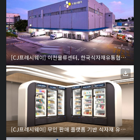
[CJ프레시웨이] 이천물류센터, 한국식자재유통협회 주관 식품안전 인증 국내 최초 획득
[CJ프레시웨이] 무인 판매 플랫폼 기반 식자재 유통 확대…CRK와 업무협약 02