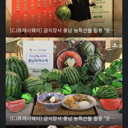
[CJ프레시웨이] 급식장서 충남 농특산물 활용 ‘맛남상생’ 프로젝트 전개…첫 메뉴는 ‘부여 수박막국수’ 3
[CJ프레시웨이] 급식장서 충남 농특산물 활용 ‘맛남상생’ 프로젝트 전개…첫 메뉴는 ‘부여 수박막국수’ 2