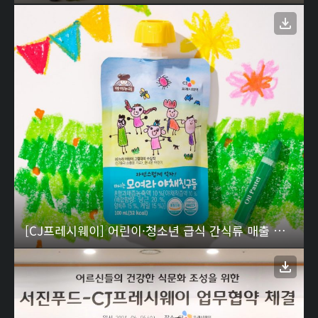
[CJ프레시웨이] 어린이·청소년 급식 간식류 매출 연평균 31%↑