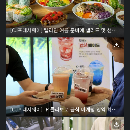
[CJ프레시웨이] 빨라진 여름 준비에 샐러드 및 샌드위치 식자재 매출 뛰었다
[CJ프레시웨이] IP 콜라보로 급식 마케팅 영역 확대…“구내식당서 드라마 첫 방송 기념 이벤트” 2