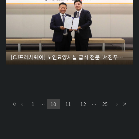
[CJ프레시웨이] 노인요양시설 급식 전문 ‘서진푸드’와 업무협약 체결
1
…
10
11
12
…
25