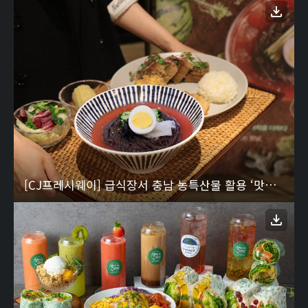
[CJ프레시웨이] 급식장서 충남 농특산물 활용 ‘맛남상생’ 프로젝트 전개…첫 메뉴는 ‘부여 수박막국수’ 1