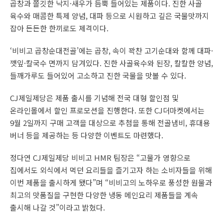
곱창과 쫄깃한 낙지·새우가 듬뿍 들어있는 제품이다. 진한 사골
육수와 매콤한 특제 양념, 대파 등으로 시원하고 깊은 국물맛까지
잡아 든든한 한끼로도 제격이다.
‘비비고 곱창순대전골’에는 곱창, 속이 꽉찬 고기순대와 함께 대파·
깻잎·칼국수 면까지 담겨있다. 진한 사골육수와 된장, 칼칼한 양념,
들깨가루도 들어있어 고소하고 진한 국물을 맛볼 수 있다.
CJ제일제당은 제품 출시를 기념해 전국 대형 할인점 및
온라인몰에서 할인 프로모션을 진행한다. 또한 CJ더마켓에서는
9월 2일까지 구매 고객을 대상으로 추첨을 통해 전골냄비, 휴대용
버너 등을 제공하는 등 다양한 이벤트도 마련했다.
정다연 CJ제일제당 비비고 HMR 팀장은 “고물가 영향으로
집에서도 외식에서 먹던 요리들을 즐기고자 하는 소비자들을 위해
이번 제품을 출시하게 됐다”며 “비비고의 노하우로 풍성한 원물과
최고의 맛품질을 구현한 다양한 냉동 메인요리 제품들을 계속
출시해 나갈 것”이라고 밝혔다.