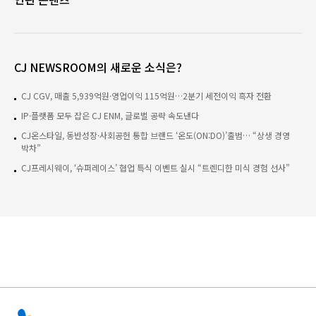
CJ NEWSROOM의 새로운 소식은?
CJ CGV, 매출 5,939억원·영업이익 115억원…2분기 세전이익 흑자 전환
IP·플랫폼 모두 잡은 CJ ENM, 글로벌 공략 속도낸다
CJ온스타일, 동반성장·사회공헌 통합 브랜드 ‘온도(ON:DO)’출범… “상생 경영
박차”
CJ프레시웨이, ‘슈퍼레이스’ 협업 특식 이벤트 실시 “트렌디한 미식 경험 선사”