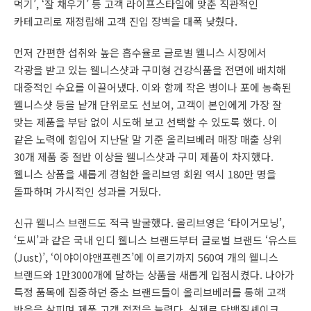
먹기’, ‘잘 채우기’ 등 고객 라이프스타일에 맞춘 직관적인
카테고리로 재정립해 고객 진입 장벽을 대폭 낮췄다.
먼저 간편한 섭취와 높은 흡수율로 글로벌 웰니스 시장에서
각광을 받고 있는 웰니스샷과 구미형 건강식품을 전면에 배치해
대중적인 수요를 이끌어냈다. 이와 함께 작은 병이나 포에 농축된
웰니스샷 등을 낱개 단위로도 선보여, 고객이 본인에게 가장 잘
맞는 제품을 부담 없이 시도해 보고 선택할 수 있도록 했다. 이
같은 노력에 힘입어 지난달 말 기준 올리브베러 매장 매출 상위
30개 제품 중 절반 이상을 웰니스샷과 구미 제품이 차지했다.
웰니스 상품을 새롭게 경험한 올리브영 회원 역시 180만 명을
돌파하며 가시적인 성과를 거뒀다.
신규 웰니스 브랜드도 적극 발굴했다. 올리브영은 ‘타이거모닝’,
‘도씨’과 같은 국내 인디 웰니스 브랜드부터 글로벌 브랜드 ‘유스트
(Just)’, ‘이야이야앤프렌즈’에 이르기까지 560여 개의 웰니스
브랜드와 1만3000개에 달하는 상품을 새롭게 입점시켰다. 나아가
특정 품목에 집중하던 중소 브랜드들이 올리브베러를 통해 고객
반응을 살피며 제품 고객 접점을 늘렸다. 실제로 단백질셰이크