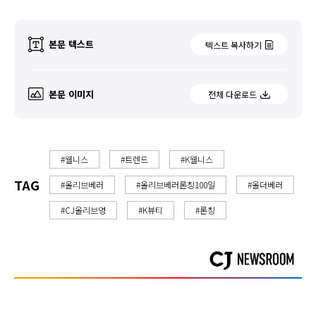
본문 텍스트
텍스트 복사하기
본문 이미지
전체 다운로드
#웰니스
#트렌드
#K웰니스
TAG
#올리브베러
#올리브베러론칭100일
#올더베러
#CJ올리브영
#K뷰티
#론칭