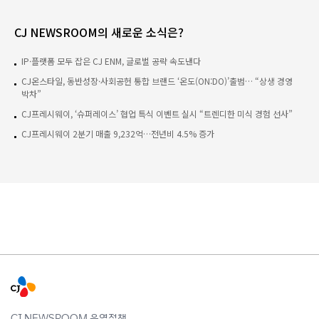
CJ NEWSROOM의 새로운 소식은?
IP·플랫폼 모두 잡은 CJ ENM, 글로벌 공략 속도낸다
CJ온스타일, 동반성장·사회공헌 통합 브랜드 ‘온도(ON:DO)’출범… “상생 경영
박차”
CJ프레시웨이, ‘슈퍼레이스’ 협업 특식 이벤트 실시 “트렌디한 미식 경험 선사”
CJ프레시웨이 2분기 매출 9,232억…전년비 4.5% 증가
CJ NEWSROOM 운영정책