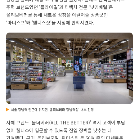
주력 브랜드였던 ‘플라이밀’과 티백차 전문 ‘낫띵베럴’은
올리브베러를 통해 새로운 성장을 이끌어줄 상품군인
‘마녀스프’와 ‘웰니스샷’을 시장에 안착시켰다.
서울 강남역 인근에 위치한 ‘올리브베러 강남역점’ 내부 전경
자체 브랜드 ‘올더베러(ALL THE BETTER)’ 역시 고객이 부담
없이 웰니스에 입문할 수 있도록 진입 장벽을 낮추는 데
기여했다. 구미, 올리브오일, 워터스틱 등 50여 종의 다채로운