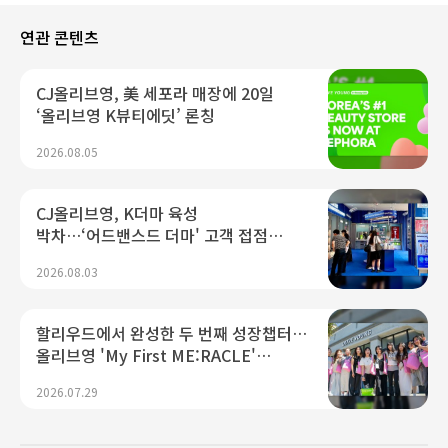
연관 콘텐츠
CJ올리브영, 美 세포라 매장에 20일
‘올리브영 K뷰티에딧’ 론칭
2026.08.05
CJ올리브영, K더마 육성
박차…‘어드밴스드 더마' 고객 접점
늘린다
2026.08.03
할리우드에서 완성한 두 번째 성장챕터…
올리브영 'My First ME:RACLE'
글로벌트립
2026.07.29