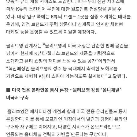
맞춤식 뷰티 체험 서비스도 도입한다. 피부·두피 진단 서비스에
더해 K뷰티 스킨케어 루틴에 대한 원포인트 컨설팅을 받을 수
있다. 매장 입구 쪽에는 K뷰티 브랜드 1곳을 집중 소개하는 매대를
운영해, 입점 브랜드가 주력 상품이나 신제품과 연계한 체험형
마케팅 등을 운영할 수 있도록 지원할 예정이다.
올리브영 관계자는 “올리브영의 미국 매장은 단순한 판매 공간을
넘어서 현지에 K뷰티·웰니스 브랜드와 제품을 매력적으로
소개하고 뷰티 쇼핑의 재미를 느낄 수 있는 공간”이라면서
“혁신매장인 올리브영N 성수 등 국내에서 축적한 노하우를
기반으로 체험형 K뷰티 쇼핑이 가능하도록 설계했다”고 말했다.
■
미국 전용 온라인몰 동시 론칭…올리브영 강점 ‘옴니채널’
미국서 구축
올리브영은 패서디나점 개점과 함께 미국 전용 온라인몰도 동시
론칭한다. 이를 통해 오프라인 매장에서의 발견과 경험이 온라인
구매와 재구매로 이어지고, 다양한 서비스가 온오프라인으로
연동되는 옴니채널 전략의 기반을 만든다는 구상이다.