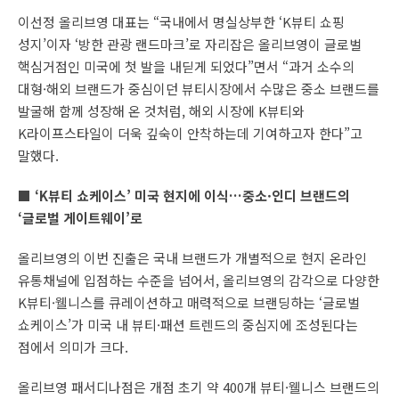
이선정 올리브영 대표는 “국내에서 명실상부한 ‘K뷰티 쇼핑
성지’이자 ‘방한 관광 랜드마크’로 자리잡은 올리브영이 글로벌
핵심거점인 미국에 첫 발을 내딛게 되었다”면서 “과거 소수의
대형·해외 브랜드가 중심이던 뷰티시장에서 수많은 중소 브랜드를
발굴해 함께 성장해 온 것처럼, 해외 시장에 K뷰티와
K라이프스타일이 더욱 깊숙이 안착하는데 기여하고자 한다”고
말했다.
■
‘K뷰티 쇼케이스’ 미국 현지에 이식…중소·인디 브랜드의
‘글로벌 게이트웨이’로
올리브영의 이번 진출은 국내 브랜드가 개별적으로 현지 온라인
유통채널에 입점하는 수준을 넘어서, 올리브영의 감각으로 다양한
K뷰티·웰니스를 큐레이션하고 매력적으로 브랜딩하는 ‘글로벌
쇼케이스’가 미국 내 뷰티·패션 트렌드의 중심지에 조성된다는
점에서 의미가 크다.
올리브영 패서디나점은 개점 초기 약 400개 뷰티·웰니스 브랜드의