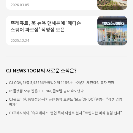
2026.03.05
뚜레쥬르, 美 뉴욕 맨해튼에 '매디슨
스퀘어 파크점' 직영점 오픈
2025.12.24
CJ NEWSROOM의 새로운 소식은?
CJ CGV, 매출 5,939억원·영업이익 115억원…2분기 세전이익 흑자 전환
IP·플랫폼 모두 잡은 CJ ENM, 글로벌 공략 속도낸다
CJ온스타일, 동반성장·사회공헌 통합 브랜드 ‘온도(ON:DO)’출범… “상생 경영
박차”
CJ프레시웨이, ‘슈퍼레이스’ 협업 특식 이벤트 실시 “트렌디한 미식 경험 선사”