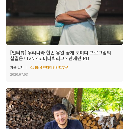
[인터뷰] 우리나라 현존 유일 공개 코미디 프로그램의
살길은? tvN <코미디빅리그> 안제민 PD
피플·컬처
CJ ENM 엔터테인먼트부문
2020.07.03