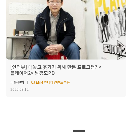
[인터뷰] 대놓고 웃기기 위해 만든 프로그램? <
플레이어2> 남경모PD
피플·컬처
CJ ENM 엔터테인먼트부문
2020.03.12