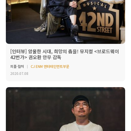
[인터뷰] 암울한 시대, 희망의 춤을! 뮤지컬 <브로드웨이
42번가> 권오환 안무 감독
피플·컬처
CJ ENM 엔터테인먼트부문
2020.07.08