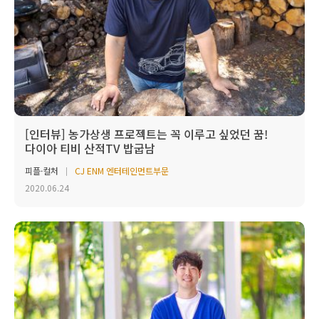
[인터뷰] 농가상생 프로젝트는 꼭 이루고 싶었던 꿈!
다이아 티비 산적TV 밥굽남
피플·컬처
CJ ENM 엔터테인먼트부문
2020.06.24