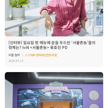
[인터뷰] 일요일 밤 예능에 문을 두드린 ‘서울촌놈’들의
정체는? tvN <서울촌놈> 류호진 PD
피플·컬처
CJ ENM 엔터테인먼트부문
2020.07.17