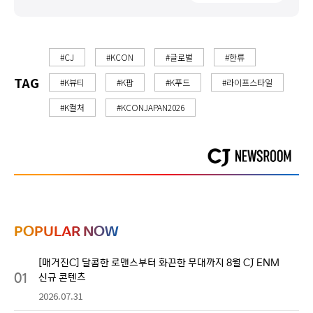
#CJ
#KCON
#글로벌
#한류
TAG
#K뷰티
#K팝
#K푸드
#라이프스타일
#K컬처
#KCONJAPAN2026
POPULAR NOW
[매거진C] 달콤한 로맨스부터 화끈한 무대까지 8월 CJ ENM
01
신규 콘텐츠
2026.07.31