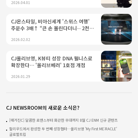
2026.04.01
CJ온스타일, 비아신세계 '스위스 여행'
주문수 3배↑ “큰 손 몰린다더니∙∙∙ 2천만
원 초럭셔리도 통했다”
2026.02.02
CJ올리브영, K뷰티 성장 DNA 웰니스로
확장한다… '올리브베러' 1호점 개점
2026.01.29
CJ NEWSROOM의 새로운 소식은?
[매거진C] 달콤한 로맨스부터 화끈한 무대까지 8월 CJ ENM 신규 콘텐츠
할리우드에서 완성한 두 번째 성장챕터…올리브영 'My First ME:RACLE'
글로벌트립