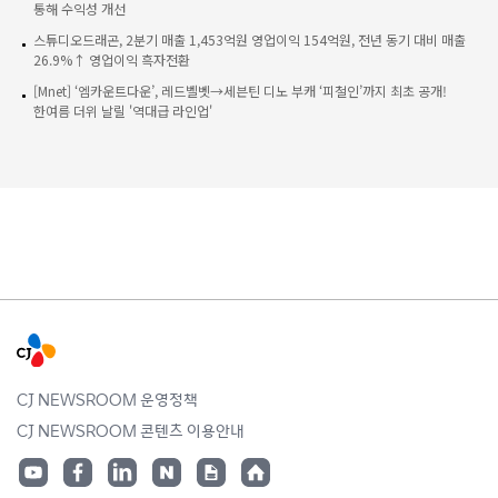
통해 수익성 개선
스튜디오드래곤, 2분기 매출 1,453억원 영업이익 154억원, 전년 동기 대비 매출
26.9%↑ 영업이익 흑자전환
[Mnet] ‘엠카운트다운’, 레드벨벳→세븐틴 디노 부캐 ‘피철인’까지 최초 공개!
한여름 더위 날릴 '역대급 라인업'
CJ NEWSROOM 운영정책
CJ NEWSROOM 콘텐츠 이용안내