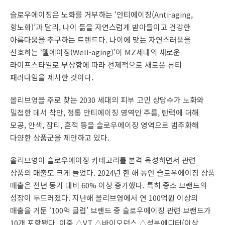
슬로우에이징은 노화를 거부하는 ‘안티에이징(Anti-aging,
항노화)’과 달리, 나이 듦을 자연스럽게 받아들이고 건강한
아름다움을 추구하는 트렌드다. 나이에 맞는 자연스러움을
선호하는 ‘웰에이징(Well-aging)’이 MZ세대의 새로운
라이프스타일로 부상함에 따라 선제적으로 새로운 뷰티
패러다임을 제시한 것이다.
올리브영을 주로 찾는 2030 세대의 피부 고민 상당수가 노화와
밀접한 데서 착안, 정통 안티에이징 영역인 주름, 탄력에 더해
모공, 안색, 잡티, 흔적 등을 슬로우에이징 영역으로 범주화해
다양한 상품군을 제안하고 있다.
올리브영이 슬로우에이징 카테고리를 본격 육성하면서 관련
상품의 매출도 크게 늘었다. 2024년 한 해 동안 슬로우에이징 상품
매출은 전년 동기 대비 60% 이상 증가했다. 특히 중소 브랜드의
성장이 두드러졌다. 지난해 올리브영에서 연 100억원 이상의
매출을 거둔 ‘100억 클럽’ 브랜드 중 슬로우에이징 관련 브랜드가
10개 포함됐다. 이중 △VT △바이오던스 △성분에디터(이상