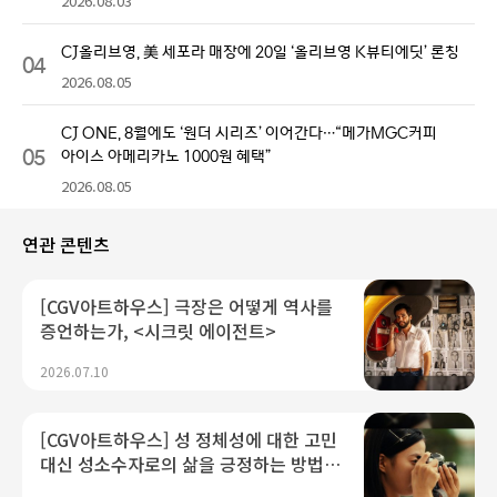
2026.08.03
CJ올리브영, 美 세포라 매장에 20일 ‘올리브영 K뷰티에딧’ 론칭
04
2026.08.05
CJ ONE, 8월에도 ‘원더 시리즈’ 이어간다…“메가MGC커피
05
아이스 아메리카노 1000원 혜택”
2026.08.05
연관 콘텐츠
[CGV아트하우스] 극장은 어떻게 역사를
증언하는가, <시크릿 에이전트>
2026.07.10
[CGV아트하우스] 성 정체성에 대한 고민
대신 성소수자로의 삶을 긍정하는 방법,
<여름의 카메라>