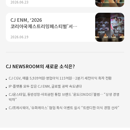
2026.06.23
CJ ENM, ‘2026
코리아국제스트리밍페스티벌’서
K콘텐츠 미래 경쟁력 제시...“플랫폼·AI
2026.06.19
기술 결합으로 글로벌 확장 가속"
CJ NEWSROOM의 새로운 소식은?
CJ CGV, 매출 5,939억원·영업이익 115억원…2분기 세전이익 흑자 전환
IP·플랫폼 모두 잡은 CJ ENM, 글로벌 공략 속도낸다
CJ온스타일, 동반성장·사회공헌 통합 브랜드 ‘온도(ON:DO)’출범… “상생 경영
박차”
CJ프레시웨이, ‘슈퍼레이스’ 협업 특식 이벤트 실시 “트렌디한 미식 경험 선사”