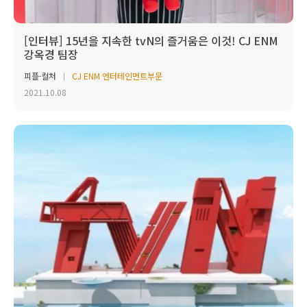
[인터뷰] 15년을 지속한 tvN의 즐거움은 이것! CJ ENM
강옥경 팀장
피플·컬처
CJ ENM 엔터테인먼트부문
2021.10.08