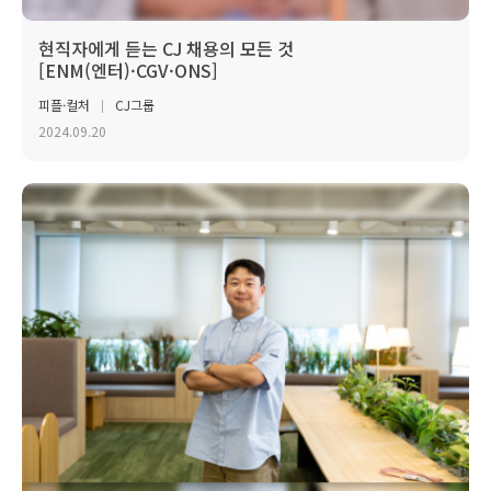
현직자에게 듣는 CJ 채용의 모든 것
[ENM(엔터)·CGV·ONS]
피플·컬처
CJ그룹
2024.09.20