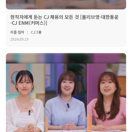
현직자에게 듣는 CJ 채용의 모든 것 [올리브영·대한통운
·CJ ENM(커머스)]
피플·컬처
CJ그룹
2024.09.19