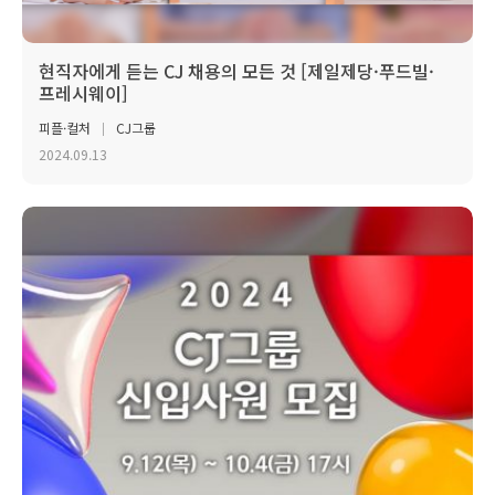
현직자에게 듣는 CJ 채용의 모든 것 [제일제당·푸드빌·
프레시웨이]
피플·컬처
CJ그룹
2024.09.13