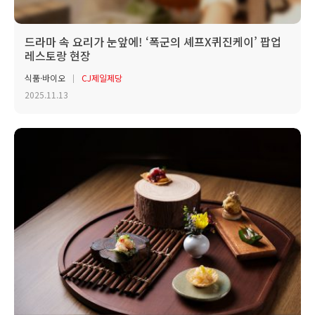
드라마 속 요리가 눈앞에! ‘폭군의 셰프X퀴진케이’ 팝업
레스토랑 현장
식품·바이오
CJ제일제당
2025.11.13