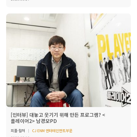
[인터뷰] 대놓고 웃기기 위해 만든 프로그램? <
플레이어2> 남경모PD
피플·컬처
CJ ENM 엔터테인먼트부문