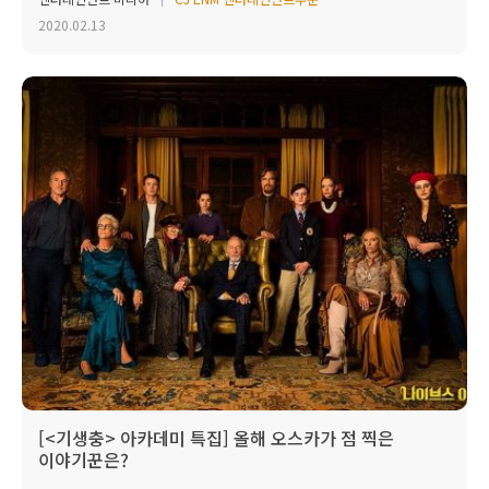
2020.02.13
[<기생충> 아카데미 특집] 올해 오스카가 점 찍은
이야기꾼은?