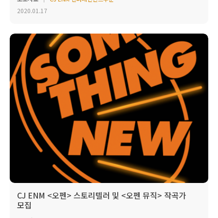
2020.01.17
CJ ENM <오펜> 스토리텔러 및 <오펜 뮤직> 작곡가
모집