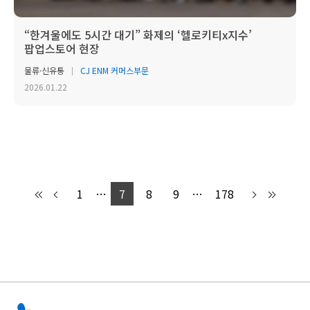
“한겨울에도 5시간 대기” 화제의 ‘헬로키티x지수’
팝업스토어 현장
물류·신유통
CJ ENM 커머스부문
2026.01.22
1
…
7
8
9
…
178