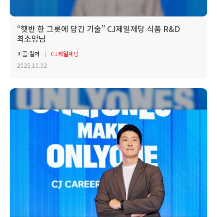
“햇반 한 그릇에 담긴 기술” CJ제일제당 식품 R&D
최소망님
피플·컬처
CJ제일제당
2025.10.02