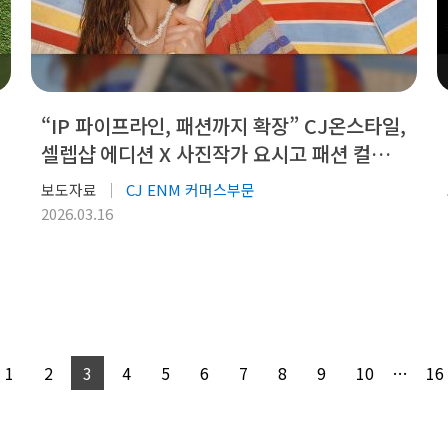
“IP 파이프라인, 패션까지 확장” CJ온스타일,
셀렙샵 에디션 X 사진작가 요시고 패션 컬렉션
출시
보도자료
CJ ENM 커머스부문
2026.03.16
1
2
3
4
5
6
7
8
9
10
…
16