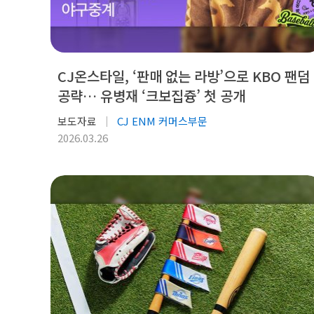
CJ온스타일, ‘판매 없는 라방’으로 KBO 팬덤
공략… 유병재 ‘크보집즁’ 첫 공개
보도자료
CJ ENM 커머스부문
2026.03.26