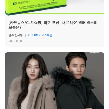
[카드뉴스/CJ오쇼핑] 착한 포장! 새로 나온 택배 박스의
모습은?
물류·신유통
CJ ENM 커머스부문
2020.03.03