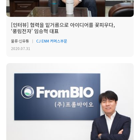
[인터뷰] 협력을 밑거름으로 아이디어를 꽃피우다,
‘풍림전자’ 임승혁 대표
물류·신유통
CJ ENM 커머스부문
2020.07.31