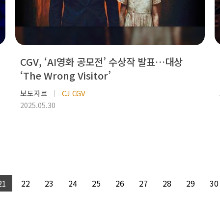
CGV, ‘AI영화 공모전’ 수상작 발표…대상
‘The Wrong Visitor’
보도자료
CJ CGV
2025.05.30
21
22
23
24
25
26
27
28
29
30