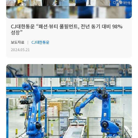
CJ대한통운 “패션∙뷰티 풀필먼트, 전년 동기 대비 98%
성장”
보도자료
CJ대한통운
2024.05.21