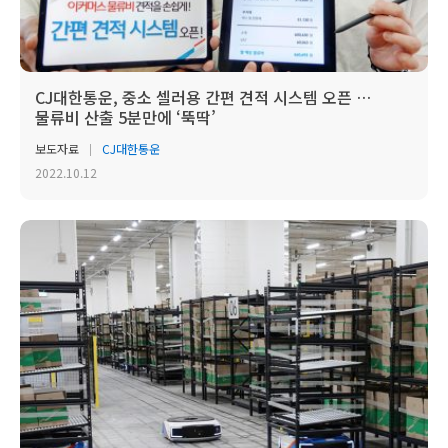
CJ대한통운, 중소 셀러용 간편 견적 시스템 오픈 …
물류비 산출 5분만에 ‘뚝딱’
보도자료
CJ대한통운
2022.10.12