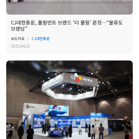
CJ대한통운, 풀필먼트 브랜드 ‘더 풀필’ 론칭…“물류도
브랜딩”
보도자료
CJ대한통운
2025.04.21