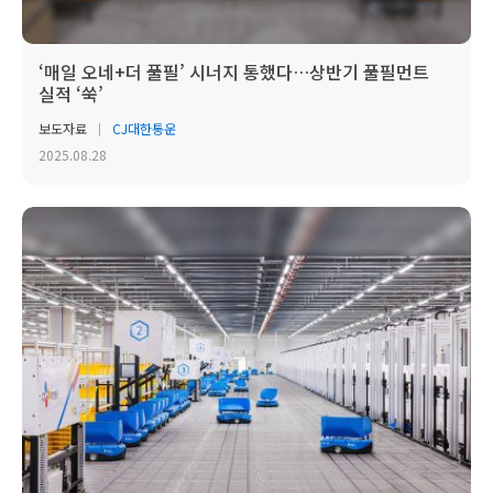
‘매일 오네+더 풀필’ 시너지 통했다…상반기 풀필먼트
실적 ‘쑥’
보도자료
CJ대한통운
2025.08.28