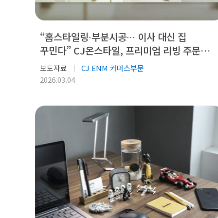
“홈스타일링∙부분시공∙∙∙ 이사 대신 집
꾸민다” CJ온스타일, 프리미엄 리빙 주문액
59%↑ ‘홈스타일위크’...
보도자료
CJ ENM 커머스부문
2026.03.04