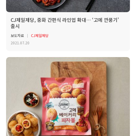
CJ제일제당, 중화 간편식 라인업 확대… ‘고메 깐풍기’
출시
보도자료
CJ제일제당
2021.07.20