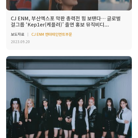
CJ ENM, 부산엑스포 막판 총력전 힘 보탠다… 글로벌
걸그룹 ‘Kep1er(케플러)’ 출연 홍보 뮤직비디...
보도자료
CJ ENM 엔터테인먼트부문
2023.09.20