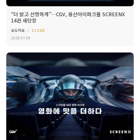
“더 밝고 선명하게”…CGV, 용산아이파크몰 SCREENX
14관 새단장
보도자료
CJ CGV
2026.07.09