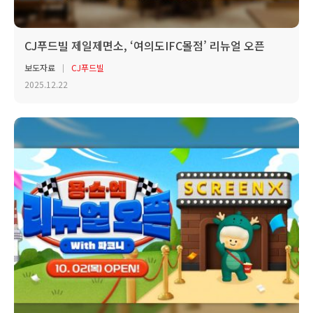
CJ푸드빌 제일제면소, ‘여의도IFC몰점’ 리뉴얼 오픈
보도자료
CJ푸드빌
2025.12.22