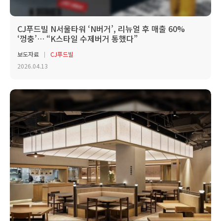
CJ푸드빌 N서울타워 ‘N버거’, 리뉴얼 후 매출 60%
‘껑충’… “K스타일 수제버거 통했다”
보도자료
CJ푸드빌
2026.04.13