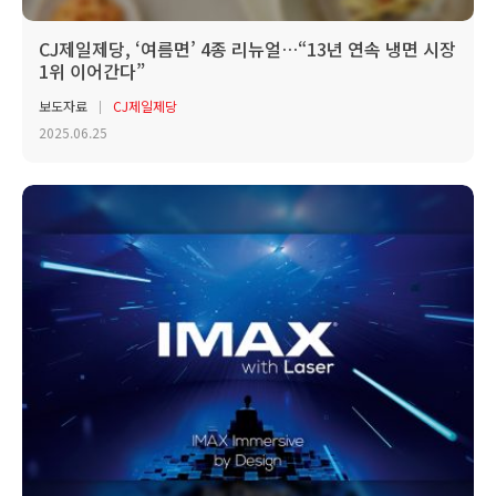
CJ제일제당, ‘여름면’ 4종 리뉴얼…“13년 연속 냉면 시장
1위 이어간다”
보도자료
CJ제일제당
2025.06.25