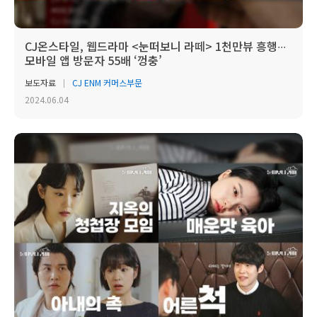
CJ온스타일, 웹드라마 <눈떠보니 라떼> 1천만뷰 흥행∙∙∙
모바일 앱 방문자 55배 ‘껑충’
보도자료
CJ ENM 커머스부문
2024.06.04