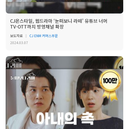
CJ온스타일, 웹드라마 ‘눈떠보니 라떼’ 유튜브 너머
TV·OTT까지 방영채널 확장
보도자료
CJ ENM 커머스부문
2024.03.07