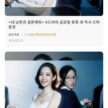
<내 남편과 결혼해줘> K드라마 글로벌 흥행 새 역사 쓰며
종영
보도자료
CJ ENM 엔터테인먼트부문
2024.02.21