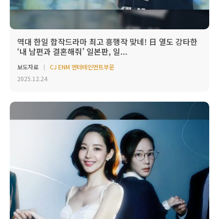
역대 한일 합작드라마 최고 흥행작 맞네! 日 열도 강타한
‘내 남편과 결혼해줘’ 일본판, 일...
보도자료
CJ ENM 엔터테인먼트부문
2025.12.24