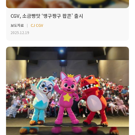
CGV, 소금빵맛 ‘맹구짱구 팝콘’ 출시
보도자료
CJ CGV
2025.12.19