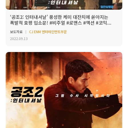
‘공조2: 인터내셔날’ 풍성한 케미 대잔치에 쏟아지는
폭발적 호평 입소문! #비주얼 #로맨스 #액션 #코믹...
보도자료
CJ ENM 엔터테인먼트부문
2022.09.13