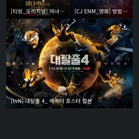
[티빙_오리지널] 마녀식당으로 오세요
[CJ ENM_영화] 방법_재차의 포스터
[tvN] 대탈출 4_ 캐릭터 포스터 합본