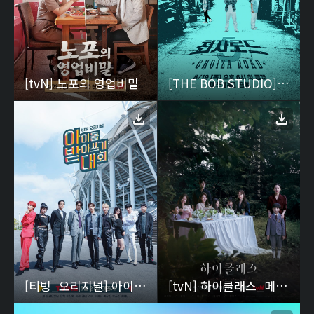
[tvN] 노포의 영업비밀
[THE BOB STUDIO] 최자로드5 포스터
[티빙_오리지널] 아이돌 받아쓰기 대회
[tvN] 하이클래스_메인포스터