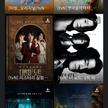
[티빙_오리지널/tvN] 유미의 세포들
[tvN]갯마을차차차_포스터
[tvN] 미스터리 실험쇼 ‘다빈치 노트 ‘ 포스터
[tvN] 더 로드: 1의 비극_ 대표이미지