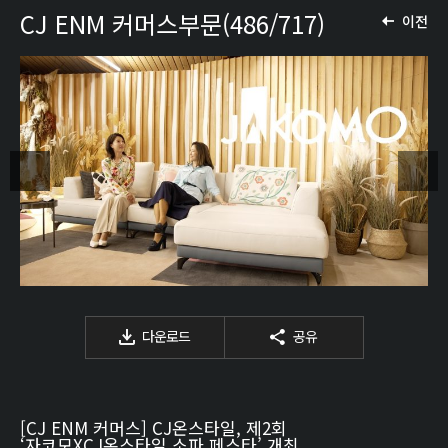
CJ ENM 커머스부문(486/717)
이전
다운로드
공유
[CJ ENM 커머스] CJ온스타일, 제2회
‘자코모XCJ온스타일 소파 페스타’ 개최